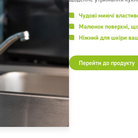
Чудові миючі властив
Малюнок поверхні, щ
Ніжний для шкіри ва
Перейти до продукту