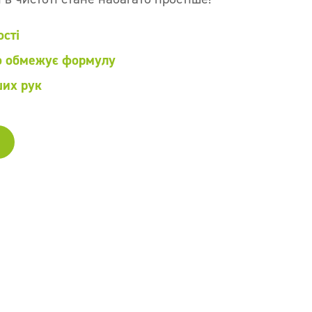
ості
о обмежує формулу
ших рук