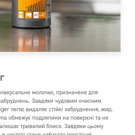
r
ніверсальне молочко, призначене для
забруднень. Завдяки чудовим очисним
ger легко видаляє стійкі забруднення, жир,
ула обмежує подряпини на поверхні та не
 залишає тривалий блиск. Завдяки цьому
в чистоті стане набагато простіше!