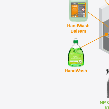
HandWash
Balsam
HandWash
NP 
Ki