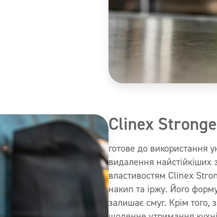
Clinex Stronge
готове до використання у
видалення найстійкіших 
властивостям Clinex Stron
накип та іржу. Його форм
залишає смуг. Крім того,
щоденне утримання кухні 