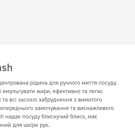
ash
ентрована рідина для ручного миття посуду.
і емульгувати жири, ефективно та легко
 та всі засохлі забруднення з вимитого
 попереднього замочування та виснажливого
h надає посуду блискучий блиск, має
ний для шкіри рук.