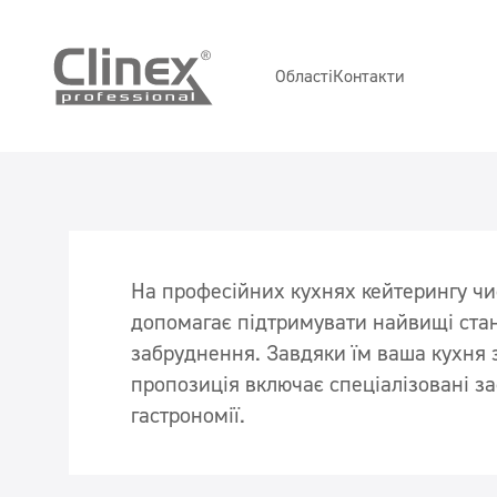
Області
Контакти
Ресторан
Готельний номер з ванною кімнатою
На професійних кухнях кейтерингу чис
допомагає підтримувати найвищі станд
забруднення. Завдяки їм ваша кухня 
пропозиція включає спеціалізовані зас
гастрономії.