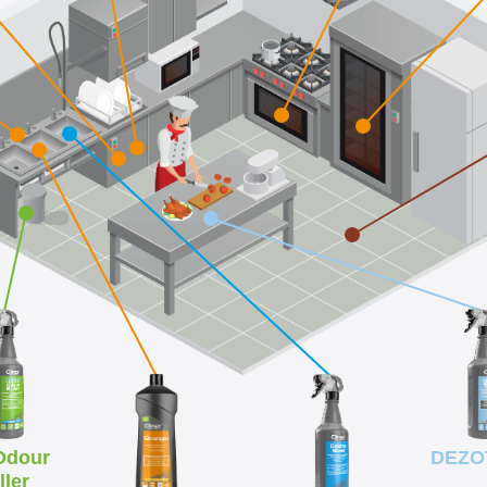
Odour
DEZO
ller