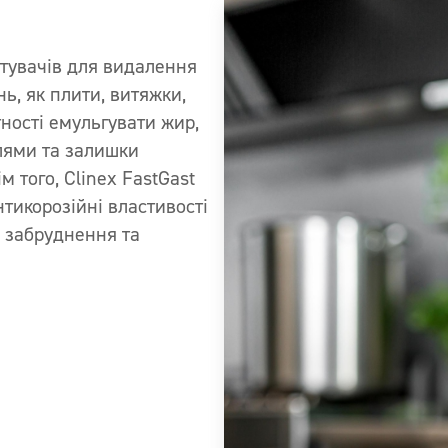
тувачів для видалення
ь, як плити, витяжки,
тності емульгувати жир,
плями та залишки
м того, Clinex FastGast
тикорозійні властивості
 забруднення та