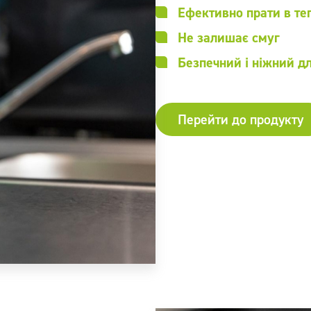
Ефективно прати в теп
Не залишає смуг
Безпечний і ніжний дл
Перейти до продукту