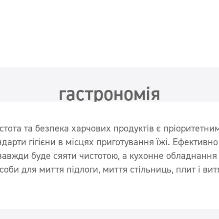
гастрономія
Конференц-зал
гастрономія
Фудтрак
тота та безпека харчових продуктів є пріоритетним
арти гігієни в місцях приготування їжі. Ефективно 
завжди буде сяяти чистотою, а кухонне обладнання 
оби для миття підлоги, миття стільниць, плит і вит