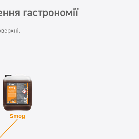
ння гастрономії
оверхні.
Smog