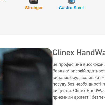
Stronger
Gastro Steel
Clinex HandW
це професійна висококонц
Завдяки високій здатност
видаляє бруд, залишки їжі
посуду без необхідності
чищення. Clinex HandWas
приємний аромат і безпеч