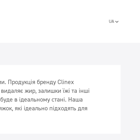
UA
EN
Вестибюль
PL
RO
SR
LT
LV
ET
и. Продукція бренду Clinex
BG
видаляє жир, залишки їжі та інші
FR
буде в ідеальному стані. Наша
яжок, які ідеально підходять для